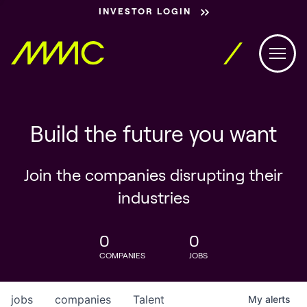
INVESTOR LOGIN
Build the future you want
Join the companies disrupting their
industries
0
0
COMPANIES
JOBS
jobs
companies
Talent
My
alerts