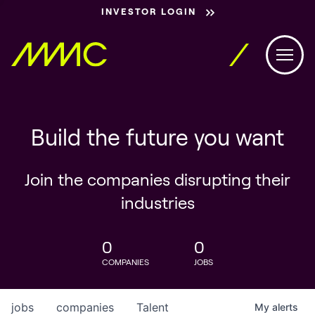
INVESTOR LOGIN
Build the future you want
Join the companies disrupting their
industries
0
0
COMPANIES
JOBS
jobs
companies
Talent
My
alerts