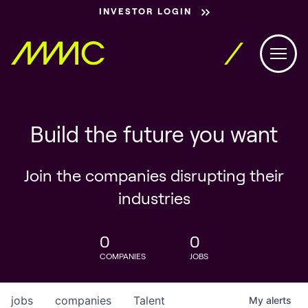
INVESTOR LOGIN
Build the future you want
Join the companies disrupting their
industries
0
0
COMPANIES
JOBS
jobs
companies
Talent
My
alerts